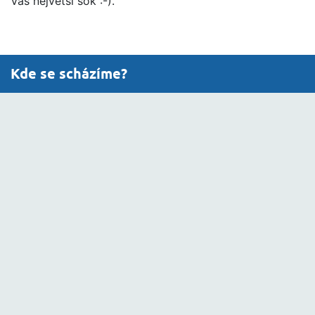
Váš největší sok :-).
Kde se scházíme?