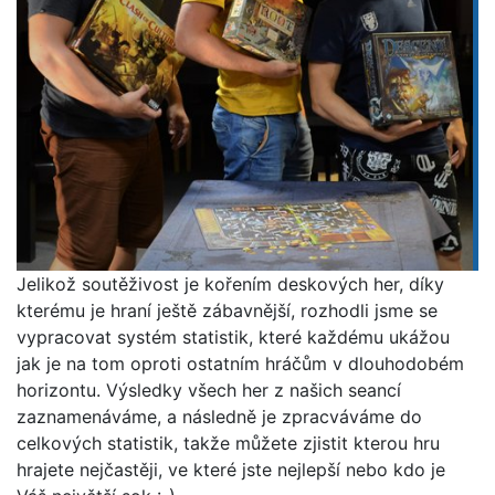
Jelikož soutěživost je kořením deskových her, díky
kterému je hraní ještě zábavnější, rozhodli jsme se
vypracovat systém statistik, které každému ukážou
jak je na tom oproti ostatním hráčům v dlouhodobém
horizontu. Výsledky všech her z našich seancí
zaznamenáváme, a následně je zpracváváme do
celkových statistik, takže můžete zjistit kterou hru
hrajete nejčastěji, ve které jste nejlepší nebo kdo je