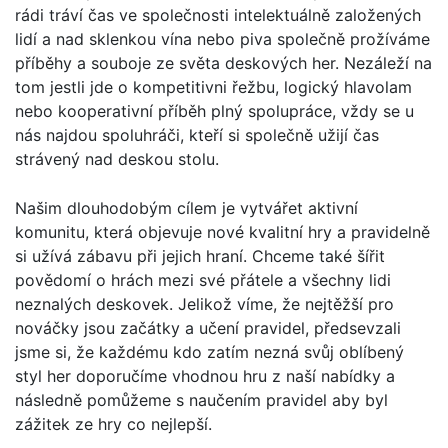
rádi tráví čas ve společnosti intelektuálně založených
lidí a nad sklenkou vína nebo piva společně prožíváme
příběhy a souboje ze světa deskových her. Nezáleží na
tom jestli jde o kompetitivni řežbu, logický hlavolam
nebo kooperativní příběh plný spolupráce, vždy se u
nás najdou spoluhráči, kteří si společně užijí čas
strávený nad deskou stolu.
Našim dlouhodobým cílem je vytvářet aktivní
komunitu, která objevuje nové kvalitní hry a pravidelně
si užívá zábavu při jejich hraní. Chceme také šířit
povědomí o hrách mezi své přátele a všechny lidi
neznalých deskovek. Jelikož víme, že nejtěžší pro
nováčky jsou začátky a učení pravidel, předsevzali
jsme si, že každému kdo zatím nezná svůj oblíbený
styl her doporučíme vhodnou hru z naší nabídky a
následně pomůžeme s naučením pravidel aby byl
zážitek ze hry co nejlepší.